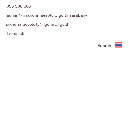
055 508 986
admin@nakhonmaesotcity.go.th
,
saraban-
nakhonmaesotcity@lgo.mail.go.th
facebook
วันพฤหัสบดีที่ 27
Search
หน้าแรก
รู้จักเทศบาล
ข่าวสาร
หน่วยงาน
ข้อมูลบริการ
บริการนักท่องเที่ยว
ดาวน์โหลด
ติดต่อเรา