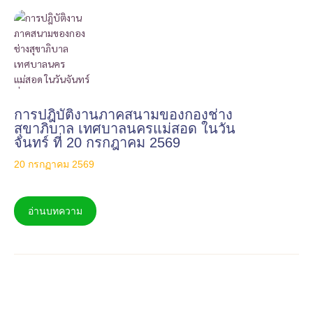
การปฎิบัติงานภาคสนามของกองช่าง
สุขาภิบาล เทศบาลนครแม่สอด ในวัน
จันทร์ ที่ 20 กรกฎาคม 2569
20 กรกฏาคม 2569
อ่านบทความ