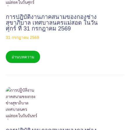
การปฎิบัติงานภาคสนามของกองช่าง
สุขาภิบาล เทศบาลนครแม่สอด ในวัน
ศุกร์ ที่ 31 กรกฎาคม 2569
31 กรกฏาคม 2569
อ่านบทความ