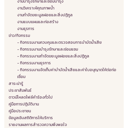
งานบำรุงรักษาและซ่อมบำรุง
งานวิเคราะห์คุณภาพน้ำ
งานกำจัดขยะมูลฝอยและสิ่งปฏิกูล
งานแบบแผนและก่อสร้าง
งานธุรการ
ข่าว/กิจกรรม
- กิจกรรมงานควบคุมและตรวจสอบการบำบัดน้ำเสีย
- กิจกรรมงานบำรุงรักษาและซ่อมแซม
- กิจกรรมงานกำจัดขยะมูลฝอยและสิ่งปฏิกูล
- กิจกรรมงานธุรการ
- กิจกรรมงานจัดเก็บค่าบำบัดน้ำเสียและค่าใบอนุญาตให้ต่อท่อ
เชื่อม
สาระน่ารู้
ประชาสัมพันธ์
ดาวน์โหลดไฟล์คำร้องทั่วไป
คู่มือการปฏิบัติงาน
คู่มือประชาชน
ข้อมูลเชิงสถิติการให้บริการ
รายงานผลการสำรวจความพึงพอใจ