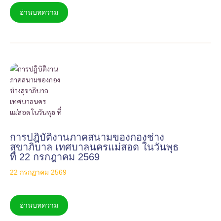
อ่านบทความ
การปฎิบัติงานภาคสนามของกองช่าง
สุขาภิบาล เทศบาลนครแม่สอด ในวันพุธ
ที่ 22 กรกฎาคม 2569
22 กรกฏาคม 2569
อ่านบทความ