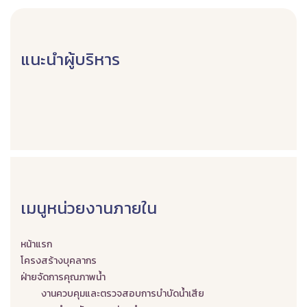
แนะนำผู้บริหาร
เมนูหน่วยงานภายใน
หน้าแรก
โครงสร้างบุคลากร
ฝ่ายจัดการคุณภาพน้ำ
งานควบคุมและตรวจสอบการบำบัดน้ำเสีย