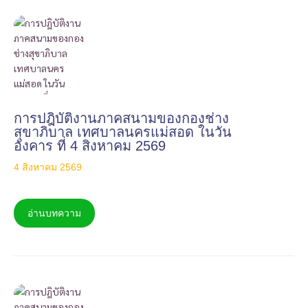
การปฎิบัติงานภาคสนามของกองช่าง
สุขาภิบาล เทศบาลนครแม่สอด ในวัน
อังคาร ที่ 4 สิงหาคม 2569
4 สิงหาคม 2569
อ่านบทความ