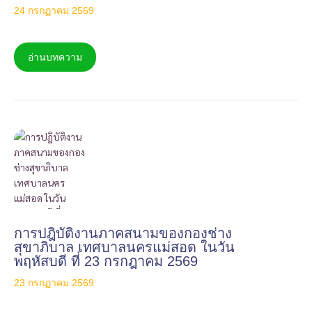
24 กรกฏาคม 2569
อ่านบทความ
การปฎิบัติงานภาคสนามของกองช่าง
สุขาภิบาล เทศบาลนครแม่สอด ในวัน
พฤหัสบดี ที่ 23 กรกฎาคม 2569
23 กรกฏาคม 2569