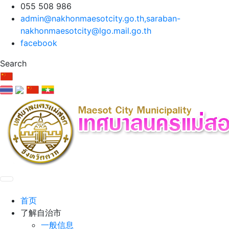
055 508 986
admin@nakhonmaesotcity.go.th
,
saraban-
nakhonmaesotcity@lgo.mail.go.th
facebook
Search
首页
了解自治市
一般信息