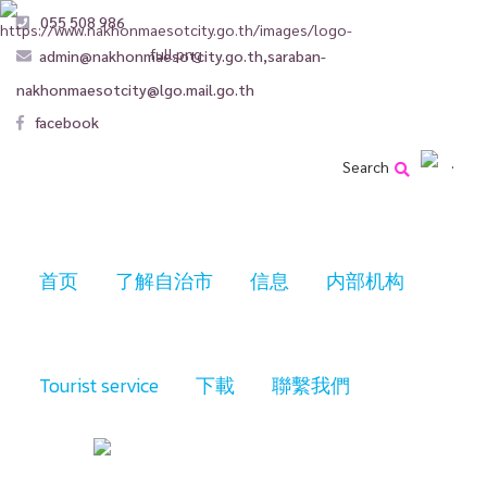
055 508 986
admin@nakhonmaesotcity.go.th
,
saraban-
nakhonmaesotcity@lgo.mail.go.th
facebook
Search
首页
了解自治市
信息
内部机构
Tourist service
下載
聯繫我們