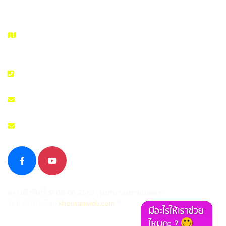
99/99 Asia Road, Tambol Maesot, Amphur Maesot, Tak
63110
055 508 986
admin@nakhonmaesotcity.go.th
สงวนลิขสิทธิ์ © 08-08-2569 , เทศบาลนครแม่สอด
จัดทำเว็บไซต์โดย
khontamweb.com
™
Links