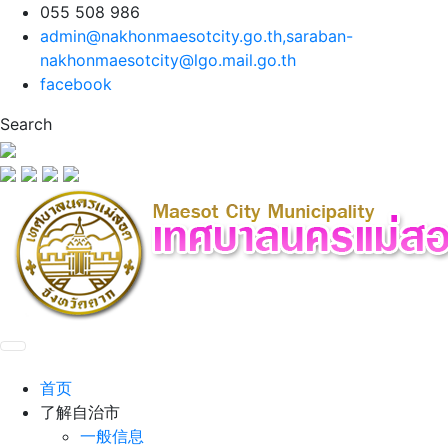
055 508 986
admin@nakhonmaesotcity.go.th
,
saraban-
nakhonmaesotcity@lgo.mail.go.th
facebook
Search
首页
了解自治市
一般信息