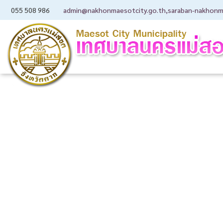
055 508 986
admin@nakhonmaesotcity.go.th
,
saraban-nakhonm