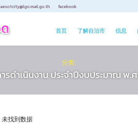
aesotcity@lgo.mail.go.th
facebook
首页
了解自治市
信息
分类:
ารดำเนินงาน ประจำปีงบประมาณ พ.ศ
未找到数据