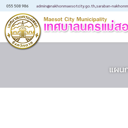
055 508 986
admin@nakhonmaesotcity.go.th
,
saraban-nakhonm
แผนก