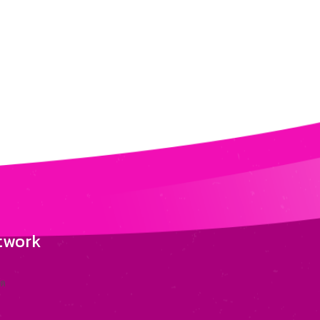
twork
อด