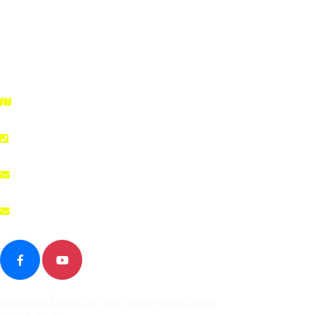
99/99 Asia Road, Tambol Maesot, Amphur Maesot, Tak 63110
055 508 986
admin@nakhonmaesotcity.go.th
สงวนลิขสิทธิ์ © 09-08-2569 , เทศบาลนครแม่สอด