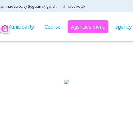
honmaesotcity@lgo.mail.go.th
facebook
ut Municipality
Course
Agencies menu
agency