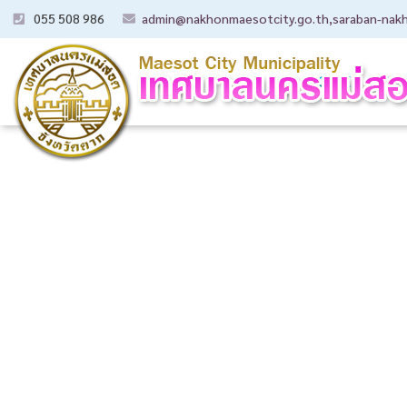
055 508 986
admin@nakhonmaesotcity.go.th
,
saraban-nak
HOME
Abo