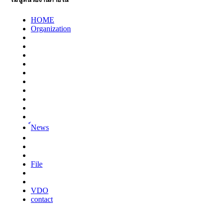
HOME
Organization
์News
File
VDO
contact