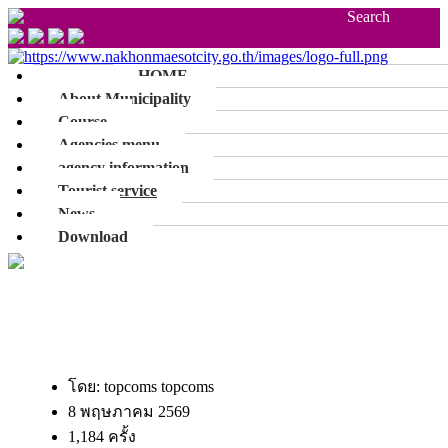
Search
HOME
About Municipality
Course
Agencies menu
agency information
Tourist service
News
Download
โดย: topcoms topcoms
8 พฤษภาคม 2569
1,184 ครั้ง