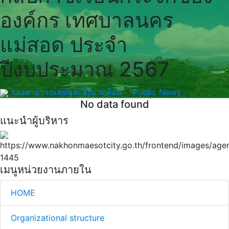
องค์กร เทศบาลนคร
แม่สอด ประจำ
ปีงบประมาณ 2567
กองสาธารณสุขและสิ่งแวดล้อม
>
Public News
No data found
แนะนำผู้บริหาร
เมนูหน่วยงานภายใน
HOME
Organizational structure