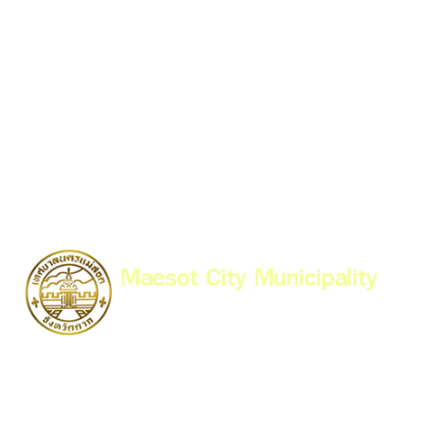
99/99 Asia Road, Tambol Maesot, Amphur Maesot, Tak
63110