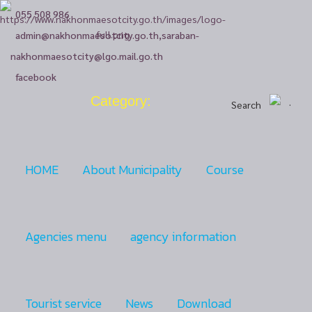
055 508 986
admin@nakhonmaesotcity.go.th
,
saraban-
nakhonmaesotcity@lgo.mail.go.th
facebook
Category:
Search
HOME
About Municipality
Course
Agencies menu
agency information
Tourist service
News
Download