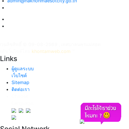
admin@nakhonmaesotcity.go.th
งวนลิขสิทธิ์ © 09-08-2569 , เทศบาลนครแม่สอด
ัดทำเว็บไซต์โดย
khontamweb.com
™
Links
ผู้ดูแลระบบ
เว็บไซต์
Sitemap
ติดต่อเรา
Choose
Language:
Social Network