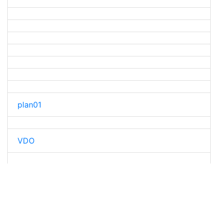
plan01
VDO
ITA