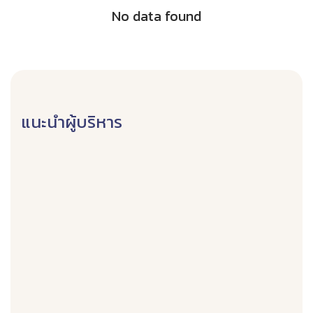
No data found
แนะนำผู้บริหาร