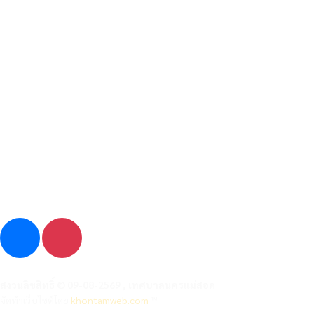
99/99 Asia Road, Tambol Maesot, Amphur Maesot, Tak 63110
055 508 986
admin@nakhonmaesotcity.go.th
สงวนลิขสิทธิ์ © 09-08-2569 , เทศบาลนครแม่สอด
จัดทำเว็บไซต์โดย
khontamweb.com
™