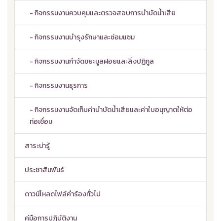
- กิจกรรมงานควบคุมและตรวจสอบการบำบัดน้ำเสีย
- กิจกรรมงานบำรุงรักษาและซ่อมแซม
- กิจกรรมงานกำจัดขยะมูลฝอยและสิ่งปฏิกูล
- กิจกรรมงานธุรการ
- กิจกรรมงานจัดเก็บค่าบำบัดน้ำเสียและค่าใบอนุญาตให้ต่อ
ท่อเชื่อม
สาระน่ารู้
ประชาสัมพันธ์
ดาวน์โหลดไฟล์คำร้องทั่วไป
คู่มือการปฏิบัติงาน