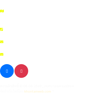
เลขที่ 99/99 ถนนสายเอเซีย ตำบลแม่สอด อำเภอแม่สอด จังหวัดตาก
รหัสไปรษณีย์ 63110
055 508 986
admin@nakhonmaesotcity.go.th
measot001@gmail.com
สงวนลิขสิทธิ์ © 08-08-2569 , เทศบาลนครแม่สอด
จัดทำเว็บไซต์โดย
khontamweb.com
™
Links