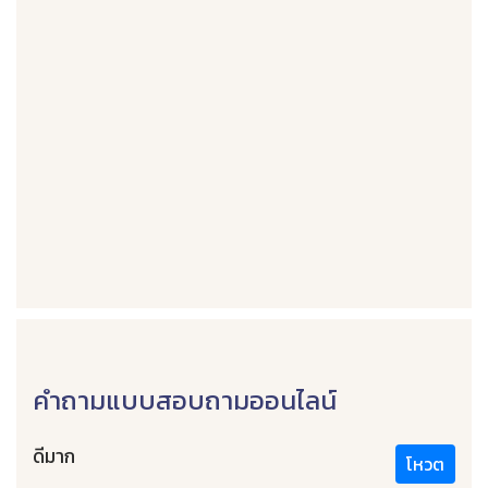
คำถามแบบสอบถามออนไลน์
ดีมาก
โหวต