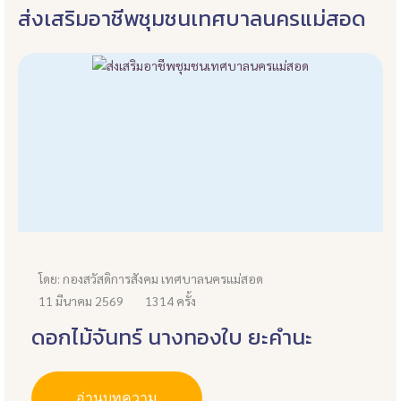
ส่งเสริมอาชีพชุมชนเทศบาลนครแม่สอด
โดย: กองสวัสดิการสังคม เทศบาลนครแม่สอด
11 มีนาคม 2569
1314 ครั้ง
ดอกไม้จันทร์ นางทองใบ ยะคำนะ
อ่านบทความ