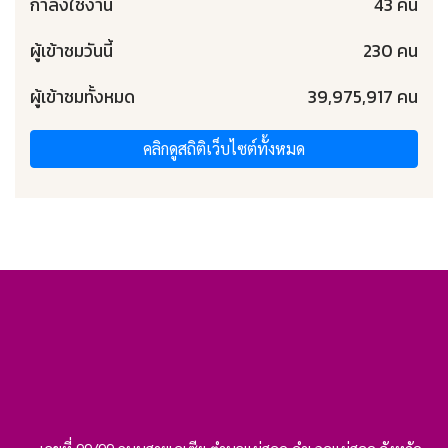
กำลังใช้งาน
43 คน
ผู้เข้าชมวันนี้
230 คน
ผู้เข้าชมทั้งหมด
39,975,917 คน
คลิกดูสถิติเว็บไซต์ทั้งหมด