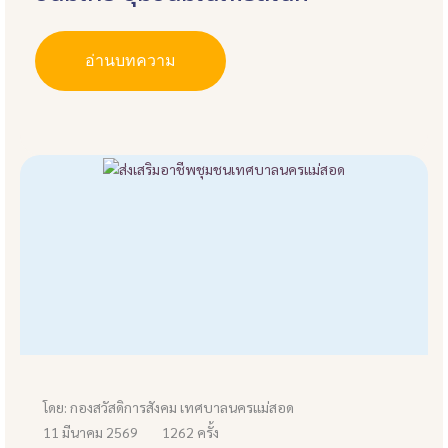
อ่านบทความ
โดย: กองสวัสดิการสังคม เทศบาลนครแม่สอด
11 มีนาคม 2569
1262 ครั้ง