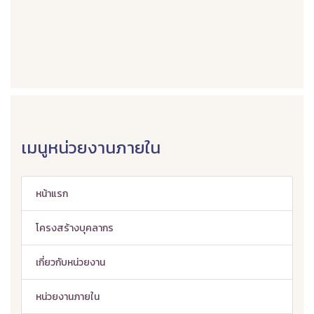
เมนูหน่วยงานภายใน
หน้าแรก
โครงสร้างบุคลากร
เกี่ยวกับหน่วยงาน
หน่วยงานภายใน