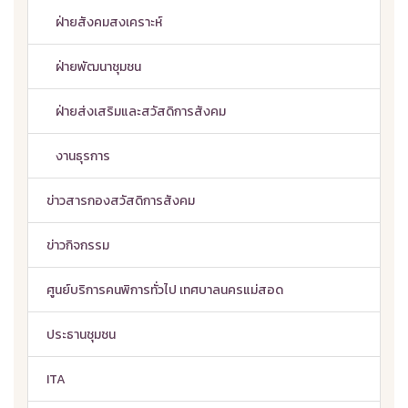
ฝ่ายสังคมสงเคราะห์
ฝ่ายพัฒนาชุมชน
ฝ่ายส่งเสริมและสวัสดิการสังคม
งานธุรการ
ข่าวสารกองสวัสดิการสังคม
ข่าวกิจกรรม
ศูนย์บริการคนพิการทั่วไป เทศบาลนครแม่สอด
ประธานชุมชน
ITA