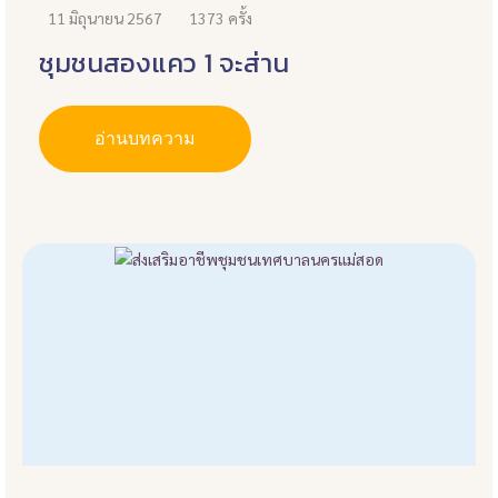
11 มิถุนายน 2567
1373 ครั้ง
ชุมชนสองแคว 1 จะส่าน
อ่านบทความ