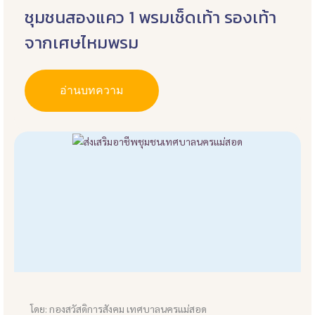
ชุมชนสองแคว 1 พรมเช็ดเท้า รองเท้า
จากเศษไหมพรม
อ่านบทความ
โดย: กองสวัสดิการสังคม เทศบาลนครแม่สอด