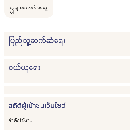
အချက်အလက် မတွေ့
ပါ
ပြည်သူ့ဆက်ဆံရေး
ဝယ်ယူရေး
สถิติผู้เข้าชมเว็บไซต์
กำลังใช้งาน