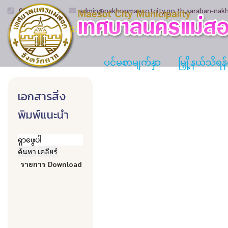
055 508 986
admin@nakhonmaesotcity.go.th
,
saraban-nak
အမျိုးအစား:
ပင်မစာမျက်နှာ
မြှို့နယ်သိရ
เอกสารสิ่ง
พิมพ์แนะนำ
ค้นหา
เคลียร์
รายการ
Download