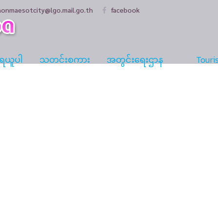
honmaesotcity@lgo.mail.go.th
facebook
န်ရယူပါ
သတင်းစကား
အတွင်းရေးဌာန
Touris