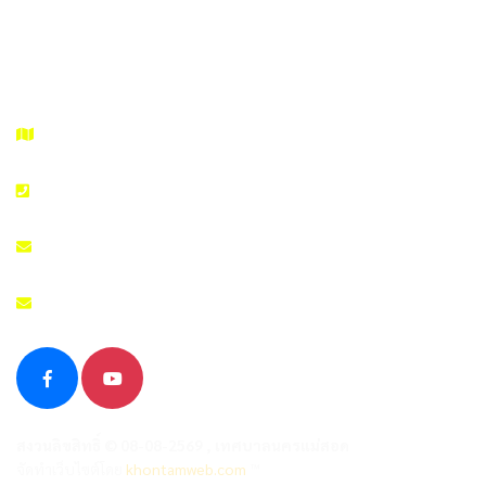
99/99 Asia Road, Tambol Maesot, Amphur Maesot, Tak 63110
055 508 986
admin@nakhonmaesotcity.go.th
สงวนลิขสิทธิ์ © 08-08-2569 , เทศบาลนครแม่สอด
จัดทำเว็บไซต์โดย
khontamweb.com
™