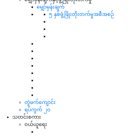
မျှော်မှန်းချက်
၅ နှစ်ဖွံ့ဖြိုးတိုးတက်မှုအစီအစဉ်
တွဲဖက်ကျောင်း
ရပ်ကွက် ၂၀
သတင်းစကား
ဝယ်ယူရေး