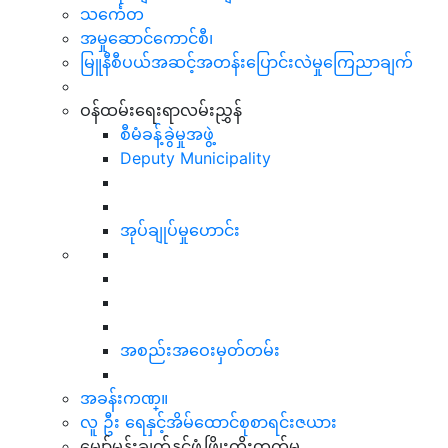
သင်္ကေတ
အမှုဆောင်ကောင်စီ၊
မြူနီစီပယ်အဆင့်အတန်းပြောင်းလဲမှုကြေညာချက်
ဝန်ထမ်းရေးရာလမ်းညွှန်
စီမံခန့်ခွဲမှုအဖွဲ့
Deputy Municipality
အုပ်ချုပ်မှုဟောင်း
အစည်းအဝေးမှတ်တမ်း
အခန်းကဏ္။
လူ ဦး ရေနှင့်အိမ်ထောင်စုစာရင်းဇယား
မျှော်မှန်းချက်နှင့်ဖွံ့ဖြိုးတိုးတက်မှု