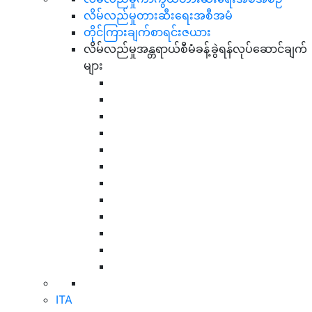
လိမ်လည်မှုတားဆီးရေးအစီအမံ
တိုင်ကြားချက်စာရင်းဇယား
လိမ်လည်မှုအန္တရာယ်စီမံခန့်ခွဲရန်လုပ်ဆောင်ချက်
များ
ITA