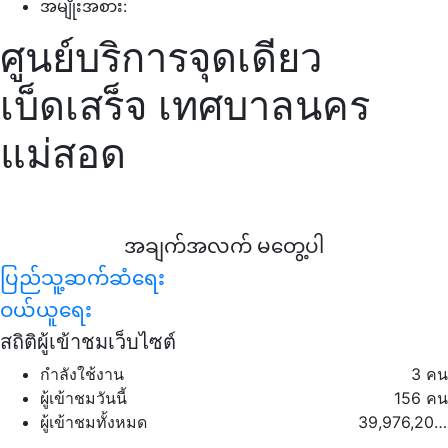
အမျိုးအစား:
ศูนย์บริการจุดเดียว
เบ็ดเสร็จ เทศบาลนคร
แม่สอด
အချက်အလက် မတွေ့ပါ
ပြည်သူ့ဆက်ဆံရေး
ဝယ်ယူရေး
สถิติผู้เข้าชมเว็บไซต์
กำลังใช้งาน
3 คน
ผู้เข้าชมวันนี้
156 คน
ผู้เข้าชมทั้งหมด
39,976,203 คน