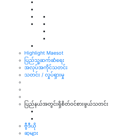
Highlight Maesot
ပြည်သူ့ဆက်ဆံရေး
အလုပ်အကိုင်သတင်း
သတင်း / လှုပ်ရှားမှု
ပြည်နယ်အတွင်းရှိစိတ်ဝင်စားဖွယ်သတင်း
ဗွီဒီယို
ဆုများ