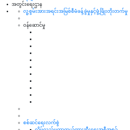
အတွင်းရေးဌာန
လူ့စွမ်းအားအရင်းအမြစ်စီမံခန့်ခွဲမှုနှင့်ဖွံ့ဖြိုးတိုးတက်မှု
ဝန်ဆောင်မှု
စစ်ဆင်ရေးလက်စွဲ
လိမ်လည်မှုကာကွယ်တားဆီးရေးအစီအစဉ်