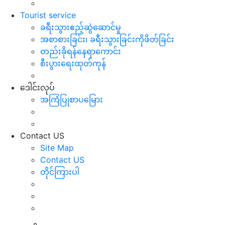
Tourist service
ခရီးသွားဧည့်ဆွဲဆောင်မှု
အစာစားခြင်း၊ ခရီးသွားခြင်းကိုဖိတ်ခြင်း
တည်းခိုရန်နေရာကောင်း
စီးပွားရေးထုတ်ကုန်
ဒေါင်းလုပ်
အကြံပြုစာပမြေား
Contact US
Site Map
Contact US
တိုင်ကြားပါ