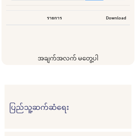
รายการ
Download
အချက်အလက် မတွေ့ပါ
ပြည်သူ့ဆက်ဆံရေး