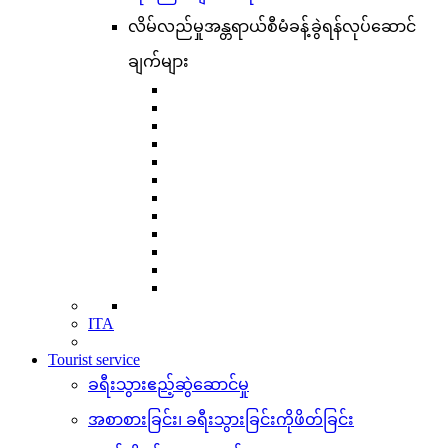
လိမ်လည်မှုအန္တရာယ်စီမံခန့်ခွဲရန်လုပ်ဆောင်
ချက်များ
ITA
Tourist service
ခရီးသွားဧည့်ဆွဲဆောင်မှု
အစာစားခြင်း၊ ခရီးသွားခြင်းကိုဖိတ်ခြင်း