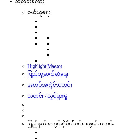
သတင်းစကား
ဝယ်ယူရေး
Highlight Maesot
ပြည်သူ့ဆက်ဆံရေး
အလုပ်အကိုင်သတင်း
သတင်း / လှုပ်ရှားမှု
ပြည်နယ်အတွင်းရှိစိတ်ဝင်စားဖွယ်သတင်း