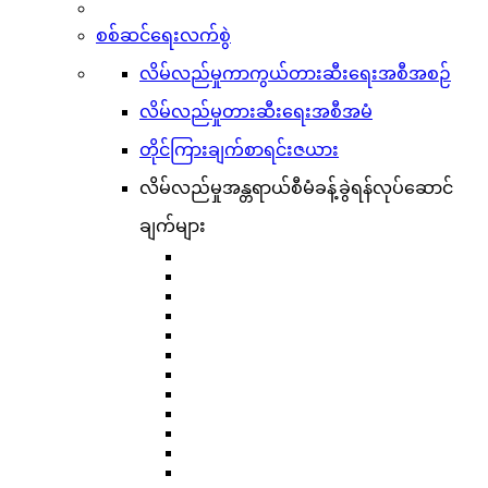
စစ်ဆင်ရေးလက်စွဲ
လိမ်လည်မှုကာကွယ်တားဆီးရေးအစီအစဉ်
လိမ်လည်မှုတားဆီးရေးအစီအမံ
တိုင်ကြားချက်စာရင်းဇယား
လိမ်လည်မှုအန္တရာယ်စီမံခန့်ခွဲရန်လုပ်ဆောင်
ချက်များ