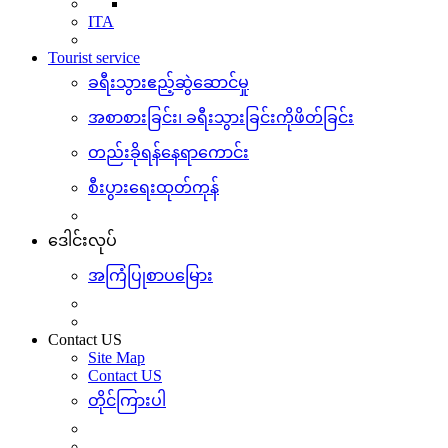
ITA
Tourist service
ခရီးသွားဧည့်ဆွဲဆောင်မှု
အစာစားခြင်း၊ ခရီးသွားခြင်းကိုဖိတ်ခြင်း
တည်းခိုရန်နေရာကောင်း
စီးပွားရေးထုတ်ကုန်
ဒေါင်းလုပ်
အကြံပြုစာပမြေား
Contact US
Site Map
Contact US
တိုင်ကြားပါ