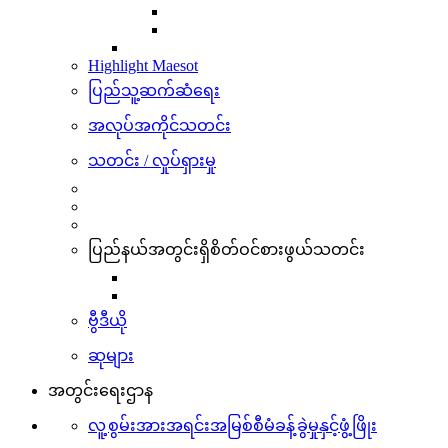
Highlight Maesot
ပြည်သူ့ဆက်ဆံရေး
အလုပ်အကိုင်သတင်း
သတင်း / လှုပ်ရှားမှု
ပြည်နယ်အတွင်းရှိစိတ်ဝင်စားဖွယ်သတင်း
ဗွီဒီယို
ဆုများ
အတွင်းရေးဌာန
လူ့စွမ်းအားအရင်းအမြစ်စီမံခန့်ခွဲမှုနှင့်ဖွံ့ဖြိုး