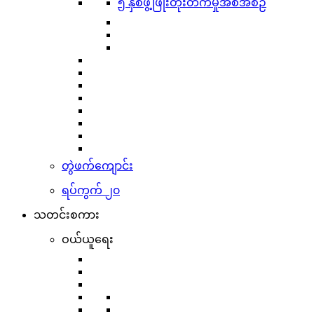
၅ နှစ်ဖွံ့ဖြိုးတိုးတက်မှုအစီအစဉ်
တွဲဖက်ကျောင်း
ရပ်ကွက် ၂၀
သတင်းစကား
ဝယ်ယူရေး