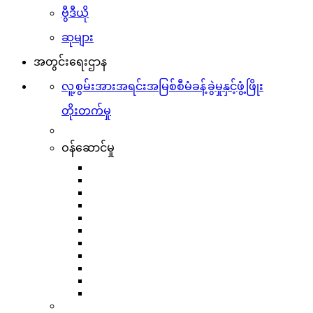
ဗွီဒီယို
ဆုများ
အတွင်းရေးဌာန
လူ့စွမ်းအားအရင်းအမြစ်စီမံခန့်ခွဲမှုနှင့်ဖွံ့ဖြိုး
တိုးတက်မှု
ဝန်ဆောင်မှု