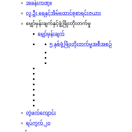
အခန်းကဏ္။
လူ ဦး ရေနှင့်အိမ်ထောင်စုစာရင်းဇယား
မျှော်မှန်းချက်နှင့်ဖွံ့ဖြိုးတိုးတက်မှု
မျှော်မှန်းချက်
၅ နှစ်ဖွံ့ဖြိုးတိုးတက်မှုအစီအစဉ်
တွဲဖက်ကျောင်း
ရပ်ကွက် ၂၀