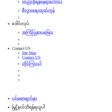
တည်းခိုရန်နေရာကောင်း
စီးပွားရေးထုတ်ကုန်
ဒေါင်းလုပ်
အကြံပြုစာပမြေား
Contact US
Site Map
Contact US
တိုင်ကြားပါ
ပင်မစာမျက်နှာ
မြှို့နယ်သိရန်ရယူပါ