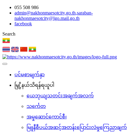
055 508 986
admin@nakhonmaesotcity.go.th
,
saraban-
nakhonmaesotcity@lgo.mail.go.th
facebook
Search
ပင်မစာမျက်နှာ
မြှို့နယ်သိရန်ရယူပါ
ယေဘုယျသတင်းအချက်အလက်
သင်္ကေတ
အမှုဆောင်ကောင်စီ၊
မြူနီစီပယ်အဆင့်အတန်းပြောင်းလဲမှုကြေညာချက်