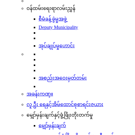
ဝန်ထမ်းရေးရာလမ်းညွှန်
စီမံခန့်ခွဲမှုအဖွဲ့
Deputy Municipality
အုပ်ချုပ်မှုဟောင်း
အစည်းအဝေးမှတ်တမ်း
အခန်းကဏ္။
လူ ဦး ရေနှင့်အိမ်ထောင်စုစာရင်းဇယား
မျှော်မှန်းချက်နှင့်ဖွံ့ဖြိုးတိုးတက်မှု
မျှော်မှန်းချက်