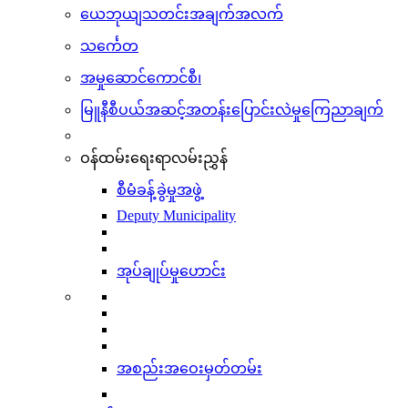
ယေဘုယျသတင်းအချက်အလက်
သင်္ကေတ
အမှုဆောင်ကောင်စီ၊
မြူနီစီပယ်အဆင့်အတန်းပြောင်းလဲမှုကြေညာချက်
ဝန်ထမ်းရေးရာလမ်းညွှန်
စီမံခန့်ခွဲမှုအဖွဲ့
Deputy Municipality
အုပ်ချုပ်မှုဟောင်း
အစည်းအဝေးမှတ်တမ်း