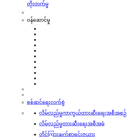
တိုးတက်မှု
ဝန်ဆောင်မှု
စစ်ဆင်ရေးလက်စွဲ
လိမ်လည်မှုကာကွယ်တားဆီးရေးအစီအစဉ်
လိမ်လည်မှုတားဆီးရေးအစီအမံ
တိုင်ကြားချက်စာရင်းဇယား