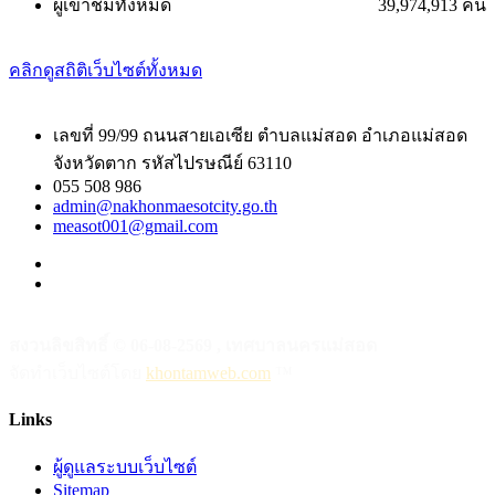
ผู้เข้าชมทั้งหมด
39,974,913 คน
คลิกดูสถิติเว็บไซต์ทั้งหมด
เลขที่ 99/99 ถนนสายเอเซีย ตำบลแม่สอด อำเภอแม่สอด
จังหวัดตาก รหัสไปรษณีย์ 63110
055 508 986
admin@nakhonmaesotcity.go.th
measot001@gmail.com
สงวนลิขสิทธิ์ © 06-08-2569 , เทศบาลนครแม่สอด
จัดทำเว็บไซต์โดย
khontamweb.com
™
Links
ผู้ดูแลระบบเว็บไซต์
Sitemap