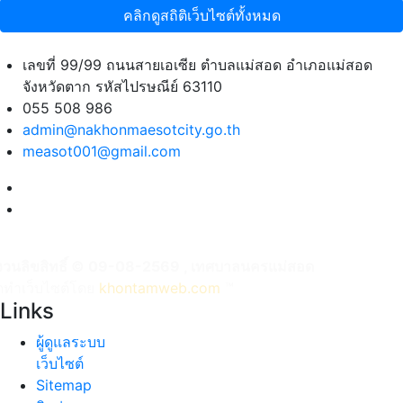
คลิกดูสถิติเว็บไซต์ทั้งหมด
เลขที่ 99/99 ถนนสายเอเซีย ตำบลแม่สอด อำเภอแม่สอด
จังหวัดตาก รหัสไปรษณีย์ 63110
055 508 986
admin@nakhonmaesotcity.go.th
measot001@gmail.com
งวนลิขสิทธิ์ © 09-08-2569 , เทศบาลนครแม่สอด
ัดทำเว็บไซต์โดย
khontamweb.com
™
Links
ผู้ดูแลระบบ
เว็บไซต์
Sitemap