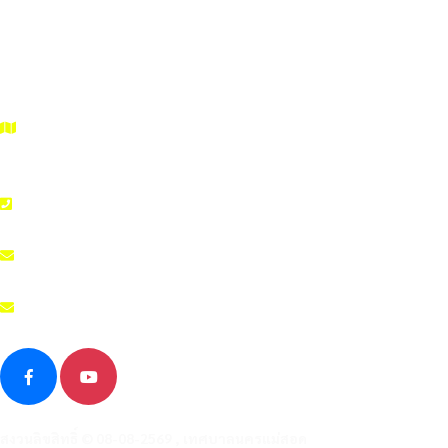
เลขที่ 99/99 ถนนสายเอเซีย ตำบลแม่สอด อำเภอแม่สอด จังหวัดตาก
รหัสไปรษณีย์ 63110
055 508 986
admin@nakhonmaesotcity.go.th
measot001@gmail.com
สงวนลิขสิทธิ์ © 08-08-2569 , เทศบาลนครแม่สอด