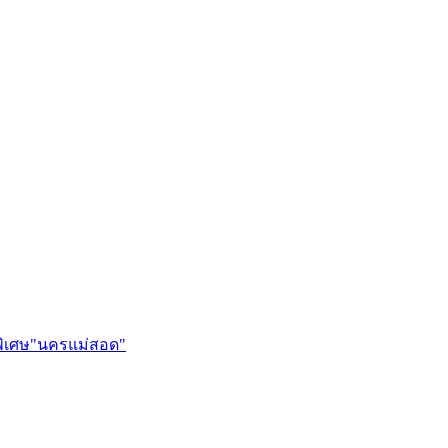
พิเศษ"นครแม่สอด"