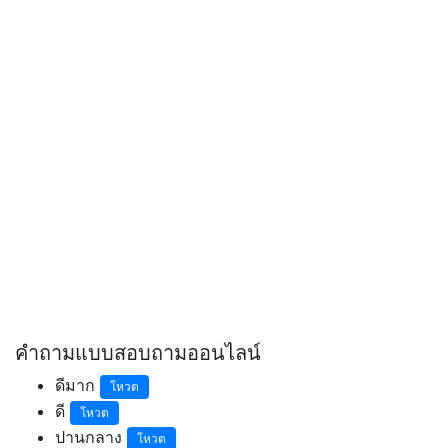
คำถามแบบสอบถามออนไลน์
ดีมาก
โหวต
ดี
โหวต
ปานกลาง
โหวต