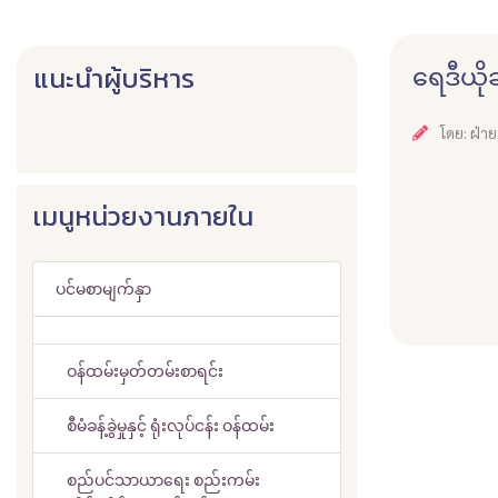
ရေဒီယိ
แนะนำผู้บริหาร
โดย: ฝ่า
เมนูหน่วยงานภายใน
ပင်မစာမျက်နှာ
ဝန်ထမ်းမှတ်တမ်းစာရင်း
စီမံခန့်ခွဲမှုနှင့် ရုံးလုပ်ငန်း ဝန်ထမ်း
စည်ပင်သာယာရေး စည်းကမ်း