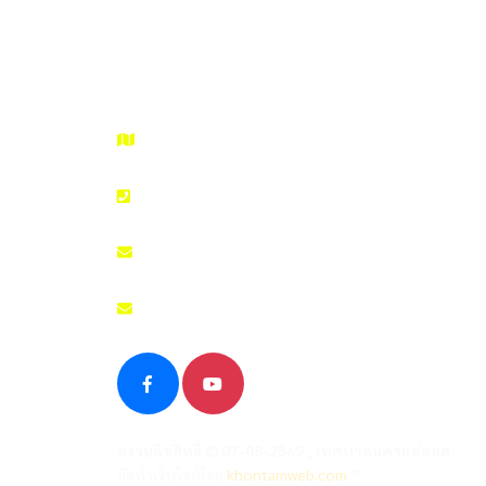
99/99 Asia Road, Tambol Maesot, Amphur Maes
055 508 986
admin@nakhonmaesotcity.go.th
สงวนลิขสิทธิ์ © 07-08-2569 , เทศบาลนครแม่สอด
จัดทำเว็บไซต์โดย
khontamweb.com
™