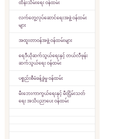
ထိန်းသိမ်းရေး ဝန်ထမ်း
လက်တွေ့လုပ်ဆောင်ရေးအဖွဲ့ ဝန်ထမ်း
များ
အထူးတာဝန်အဖွဲ့ ဝန်ထမ်းများ
ရေဒီယိုဆက်သွယ်ရေးနှင့် တယ်လီဖုန်း
ဆက်သွယ်ရေး ဝန်ထမ်း
ပစ္စည်းစီမံခန့်ခွဲမှု ဝန်ထမ်း
မီးဘေးကာကွယ်ရေးနှင့် မီးငြှိမ်းသတ်
ရေး အသိပညာပေး ဝန်ထမ်း