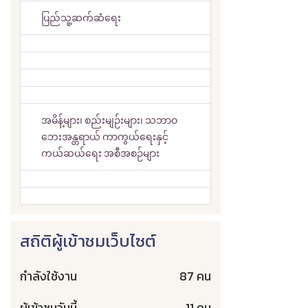
ပြည်သူ့ဆက်ဆံရေး
အမိန့်များ၊ စည်းမျဉ်းများ၊ သဘာဝ
ဘေးအန္တရာယ် ကာကွယ်ရေးနှင့်
ကယ်ဆယ်ရေး အစီအစဉ်များ
สถิติผู้เข้าชมเว็บไซต์
กำลังใช้งาน
87 คน