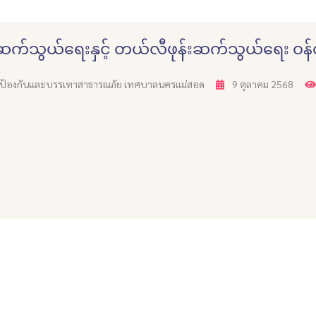
ုဆက်သွယ်ရေးနှင့် တယ်လီဖုန်းဆက်သွယ်ရေး ဝန်
ยป้องกันเเละบรรเทาสาธารณภัย เทศบาลนครเเม่สอด
9 ตุลาคม 2568