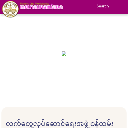
Search
လက်တွေ့လုပ်ဆောင်ရေးအဖွဲ့ ဝန်ထမ်း