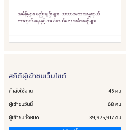
အမိန့်များ၊ စည်းမျဉ်းများ၊ သဘာဝဘေးအန္တရာယ်
ကာကွယ်ရေးနှင့် ကယ်ဆယ်ရေး အစီအစဉ်များ
สถิติผู้เข้าชมเว็บไซต์
กำลังใช้งาน
45 คน
ผู้เข้าชมวันนี้
68 คน
ผู้เข้าชมทั้งหมด
39,975,917 คน