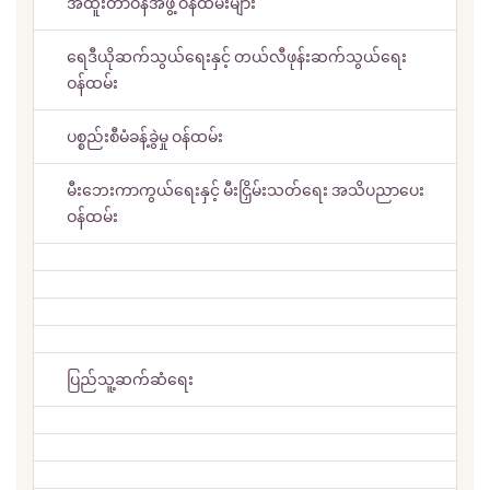
အထူးတာဝန်အဖွဲ့ ဝန်ထမ်းများ
ရေဒီယိုဆက်သွယ်ရေးနှင့် တယ်လီဖုန်းဆက်သွယ်ရေး
ဝန်ထမ်း
ပစ္စည်းစီမံခန့်ခွဲမှု ဝန်ထမ်း
မီးဘေးကာကွယ်ရေးနှင့် မီးငြှိမ်းသတ်ရေး အသိပညာပေး
ဝန်ထမ်း
ပြည်သူ့ဆက်ဆံရေး