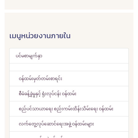
เมนูหน่วยงานภายใน
ပင်မစာမျက်နှာ
ဝန်ထမ်းမှတ်တမ်းစာရင်း
စီမံခန့်ခွဲမှုနှင့် ရုံးလုပ်ငန်း ဝန်ထမ်း
စည်ပင်သာယာရေး စည်းကမ်းထိန်းသိမ်းရေး ဝန်ထမ်း
လက်တွေ့လုပ်ဆောင်ရေးအဖွဲ့ ဝန်ထမ်းများ