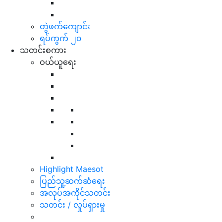
တွဲဖက်ကျောင်း
ရပ်ကွက် ၂၀
သတင်းစကား
ဝယ်ယူရေး
Highlight Maesot
ပြည်သူ့ဆက်ဆံရေး
အလုပ်အကိုင်သတင်း
သတင်း / လှုပ်ရှားမှု