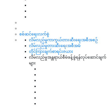
စစ်ဆင်ရေးလက်စွဲ
လိမ်လည်မှုကာကွယ်တားဆီးရေးအစီအစဉ်
လိမ်လည်မှုတားဆီးရေးအစီအမံ
တိုင်ကြားချက်စာရင်းဇယား
လိမ်လည်မှုအန္တရာယ်စီမံခန့်ခွဲရန်လုပ်ဆောင်ချက်
များ