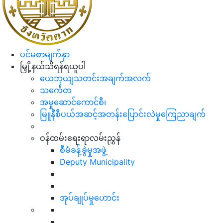
ပင်မစာမျက်နှာ
မြှို့နယ်သိရန်ရယူပါ
ယေဘုယျသတင်းအချက်အလက်
သင်္ကေတ
အမှုဆောင်ကောင်စီ၊
မြူနီစီပယ်အဆင့်အတန်းပြောင်းလဲမှုကြေညာချက်
ဝန်ထမ်းရေးရာလမ်းညွှန်
စီမံခန့်ခွဲမှုအဖွဲ့
Deputy Municipality
အုပ်ချုပ်မှုဟောင်း