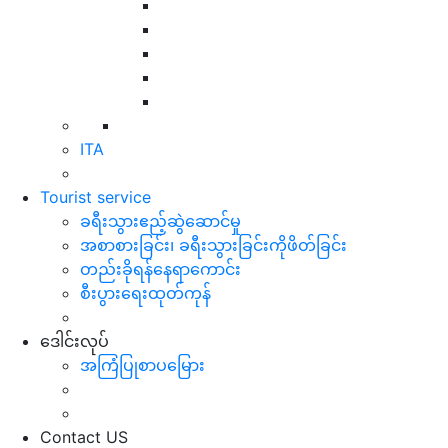
ITA
Tourist service
ခရီးသွားဧည့်ဆွဲဆောင်မှု
အစာစားခြင်း၊ ခရီးသွားခြင်းကိုဖိတ်ခြင်း
တည်းခိုရန်နေရာကောင်း
စီးပွားရေးထုတ်ကုန်
ဒေါင်းလုပ်
အကြံပြုစာပမြေား
Contact US