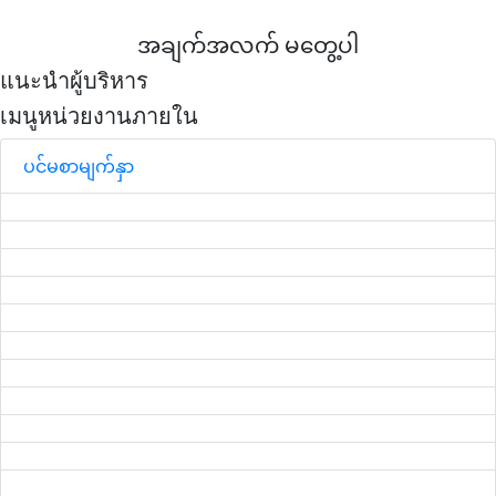
အချက်အလက် မတွေ့ပါ
แนะนำผู้บริหาร
เมนูหน่วยงานภายใน
ပင်မစာမျက်နှာ