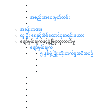
အစည်းအဝေးမှတ်တမ်း
အခန်းကဏ္။
လူ ဦး ရေနှင့်အိမ်ထောင်စုစာရင်းဇယား
မျှော်မှန်းချက်နှင့်ဖွံ့ဖြိုးတိုးတက်မှု
မျှော်မှန်းချက်
၅ နှစ်ဖွံ့ဖြိုးတိုးတက်မှုအစီအစဉ်