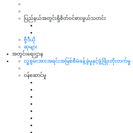
ပြည်နယ်အတွင်းရှိစိတ်ဝင်စားဖွယ်သတင်း
ဗွီဒီယို
ဆုများ
အတွင်းရေးဌာန
လူ့စွမ်းအားအရင်းအမြစ်စီမံခန့်ခွဲမှုနှင့်ဖွံ့ဖြိုးတိုးတက်မှု
ဝန်ဆောင်မှု