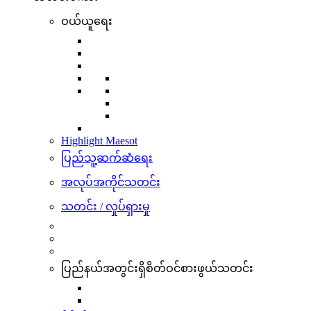
ဝယ်ယူရေး
Highlight Maesot
ပြည်သူ့ဆက်ဆံရေး
အလုပ်အကိုင်သတင်း
သတင်း / လှုပ်ရှားမှု
ပြည်နယ်အတွင်းရှိစိတ်ဝင်စားဖွယ်သတင်း