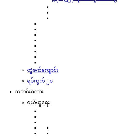
တွဲဖက်ကျောင်း
ရပ်ကွက် ၂၀
သတင်းစကား
ဝယ်ယူရေး