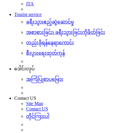
ITA
Tourist service
ခရီးသွားဧည့်ဆွဲဆောင်မှု
အစာစားခြင်း၊ ခရီးသွားခြင်းကိုဖိတ်ခြင်း
တည်းခိုရန်နေရာကောင်း
စီးပွားရေးထုတ်ကုန်
ဒေါင်းလုပ်
အကြံပြုစာပမြေား
Contact US
Site Map
Contact US
တိုင်ကြားပါ