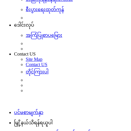
စီးပွားရေးထုတ်ကုန်
ဒေါင်းလုပ်
အကြံပြုစာပမြေား
Contact US
Site Map
Contact US
တိုင်ကြားပါ
ပင်မစာမျက်နှာ
မြှို့နယ်သိရန်ရယူပါ