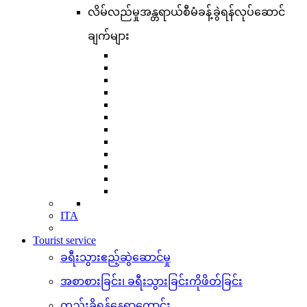
လိမ်လည်မှုအန္တရာယ်စီမံခန့်ခွဲရန်လုပ်ဆောင်
ချက်များ
ITA
Tourist service
ခရီးသွားဧည့်ဆွဲဆောင်မှု
အစာစားခြင်း၊ ခရီးသွားခြင်းကိုဖိတ်ခြင်း
တည်းခိုရန်နေရာကောင်း