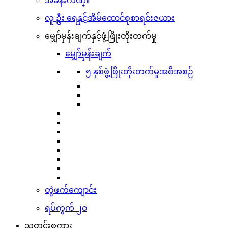
အခန်းကဏ္။
လူ ဦး ရေနှင့်အိမ်ထောင်စုစာရင်းဇယား
မျှော်မှန်းချက်နှင့်ဖွံ့ဖြိုးတိုးတက်မှု
မျှော်မှန်းချက်
၅ နှစ်ဖွံ့ဖြိုးတိုးတက်မှုအစီအစဉ်
တွဲဖက်ကျောင်း
ရပ်ကွက် ၂၀
သတင်းစကား