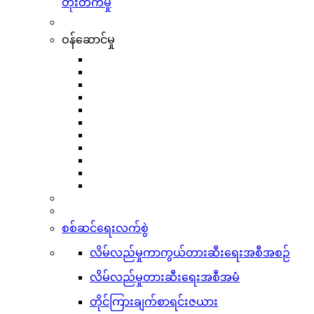
တိုးတက်မှု
ဝန်ဆောင်မှု
စစ်ဆင်ရေးလက်စွဲ
လိမ်လည်မှုကာကွယ်တားဆီးရေးအစီအစဉ်
လိမ်လည်မှုတားဆီးရေးအစီအမံ
တိုင်ကြားချက်စာရင်းဇယား