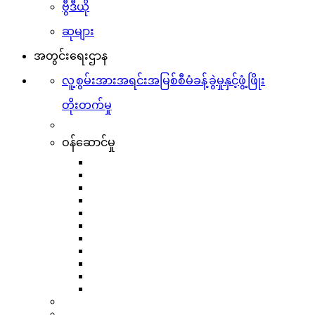
ဗွီဒီယို
ဆုများ
အတွင်းရေးဌာန
လူ့စွမ်းအားအရင်းအမြစ်စီမံခန့်ခွဲမှုနှင့်ဖွံ့ဖြိုး
တိုးတက်မှု
ဝန်ဆောင်မှု