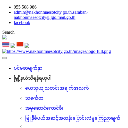
055 508 986
admin@nakhonmaesotcity.go.th
,
saraban-
nakhonmaesotcity@lgo.mail.go.th
facebook
Search
ပင်မစာမျက်နှာ
မြှို့နယ်သိရန်ရယူပါ
ယေဘုယျသတင်းအချက်အလက်
သင်္ကေတ
အမှုဆောင်ကောင်စီ၊
မြူနီစီပယ်အဆင့်အတန်းပြောင်းလဲမှုကြေညာချက်