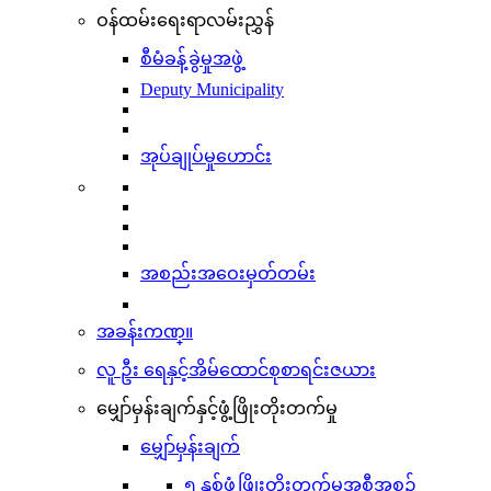
ဝန်ထမ်းရေးရာလမ်းညွှန်
စီမံခန့်ခွဲမှုအဖွဲ့
Deputy Municipality
အုပ်ချုပ်မှုဟောင်း
အစည်းအဝေးမှတ်တမ်း
အခန်းကဏ္။
လူ ဦး ရေနှင့်အိမ်ထောင်စုစာရင်းဇယား
မျှော်မှန်းချက်နှင့်ဖွံ့ဖြိုးတိုးတက်မှု
မျှော်မှန်းချက်
၅ နှစ်ဖွံ့ဖြိုးတိုးတက်မှုအစီအစဉ်