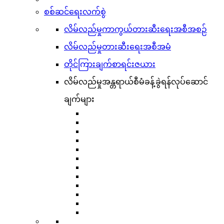
စစ်ဆင်ရေးလက်စွဲ
လိမ်လည်မှုကာကွယ်တားဆီးရေးအစီအစဉ်
လိမ်လည်မှုတားဆီးရေးအစီအမံ
တိုင်ကြားချက်စာရင်းဇယား
လိမ်လည်မှုအန္တရာယ်စီမံခန့်ခွဲရန်လုပ်ဆောင်
ချက်များ