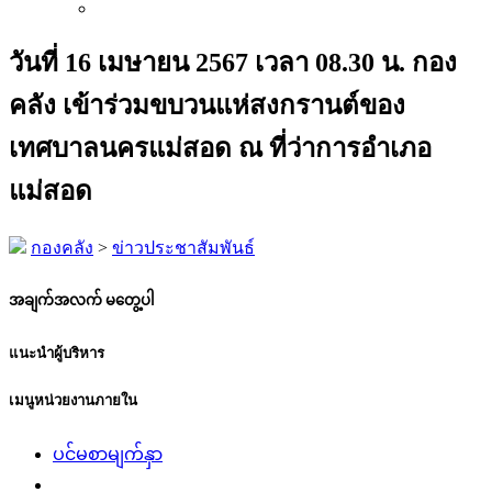
วันที่ 16 เมษายน 2567 เวลา 08.30 น. กอง
คลัง เข้าร่วมขบวนแห่สงกรานต์ของ
เทศบาลนครแม่สอด ณ ที่ว่าการอำเภอ
แม่สอด
กองคลัง
>
ข่าวประชาสัมพันธ์
အချက်အလက် မတွေ့ပါ
แนะนำผู้บริหาร
เมนูหน่วยงานภายใน
ပင်မစာမျက်နှာ