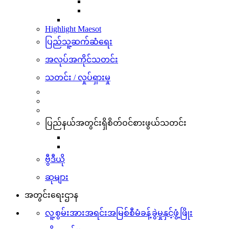
Highlight Maesot
ပြည်သူ့ဆက်ဆံရေး
အလုပ်အကိုင်သတင်း
သတင်း / လှုပ်ရှားမှု
ပြည်နယ်အတွင်းရှိစိတ်ဝင်စားဖွယ်သတင်း
ဗွီဒီယို
ဆုများ
အတွင်းရေးဌာန
လူ့စွမ်းအားအရင်းအမြစ်စီမံခန့်ခွဲမှုနှင့်ဖွံ့ဖြိုး