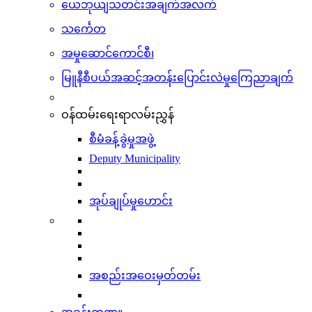
ယေဘုယျသတင်းအချက်အလက်
သင်္ကေတ
အမှုဆောင်ကောင်စီ၊
မြူနီစီပယ်အဆင့်အတန်းပြောင်းလဲမှုကြေညာချက်
ဝန်ထမ်းရေးရာလမ်းညွှန်
စီမံခန့်ခွဲမှုအဖွဲ့
Deputy Municipality
အုပ်ချုပ်မှုဟောင်း
အစည်းအဝေးမှတ်တမ်း