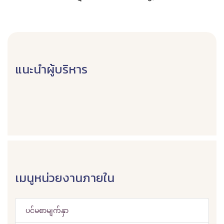
แนะนำผู้บริหาร
เมนูหน่วยงานภายใน
ပင်မစာမျက်နှာ