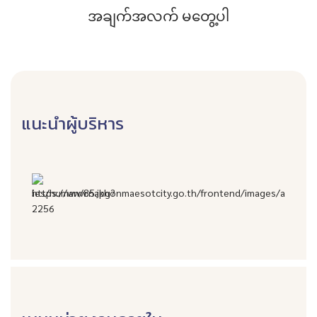
အချက်အလက် မတွေ့ပါ
แนะนำผู้บริหาร