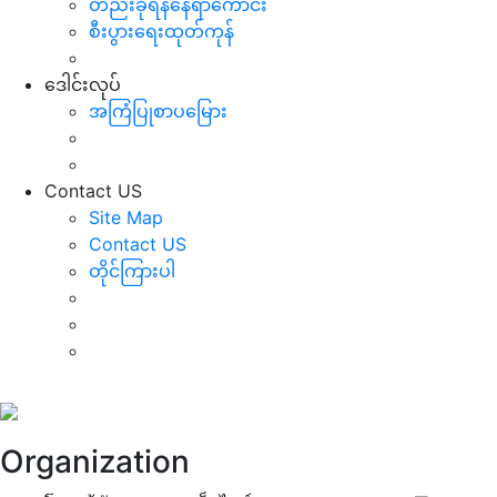
တည်းခိုရန်နေရာကောင်း
စီးပွားရေးထုတ်ကုန်
ဒေါင်းလုပ်
အကြံပြုစာပမြေား
Contact US
Site Map
Contact US
တိုင်ကြားပါ
Organization