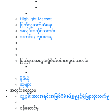
Highlight Maesot
ပြည်သူ့ဆက်ဆံရေး
အလုပ်အကိုင်သတင်း
သတင်း / လှုပ်ရှားမှု
ပြည်နယ်အတွင်းရှိစိတ်ဝင်စားဖွယ်သတင်း
ဗွီဒီယို
ဆုများ
အတွင်းရေးဌာန
လူ့စွမ်းအားအရင်းအမြစ်စီမံခန့်ခွဲမှုနှင့်ဖွံ့ဖြိုးတိုးတက်မှု
ဝန်ဆောင်မှု