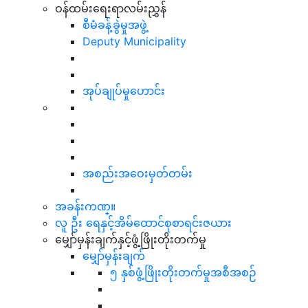
ဝန်ထမ်းရေးရာလမ်းညွှန်
စီမံခန့်ခွဲမှုအဖွဲ့
Deputy Municipality
အုပ်ချုပ်မှုဟောင်း
အစည်းအဝေးမှတ်တမ်း
အခန်းကဏ္။
လူ ဦး ရေနှင့်အိမ်ထောင်စုစာရင်းဇယား
မျှော်မှန်းချက်နှင့်ဖွံ့ဖြိုးတိုးတက်မှု
မျှော်မှန်းချက်
၅ နှစ်ဖွံ့ဖြိုးတိုးတက်မှုအစီအစဉ်