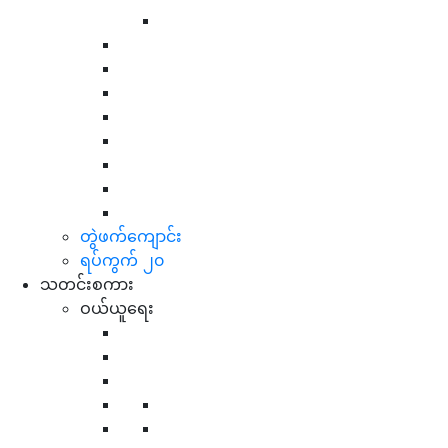
တွဲဖက်ကျောင်း
ရပ်ကွက် ၂၀
သတင်းစကား
ဝယ်ယူရေး