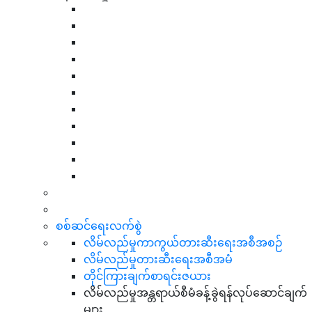
စစ်ဆင်ရေးလက်စွဲ
လိမ်လည်မှုကာကွယ်တားဆီးရေးအစီအစဉ်
လိမ်လည်မှုတားဆီးရေးအစီအမံ
တိုင်ကြားချက်စာရင်းဇယား
လိမ်လည်မှုအန္တရာယ်စီမံခန့်ခွဲရန်လုပ်ဆောင်ချက်
များ