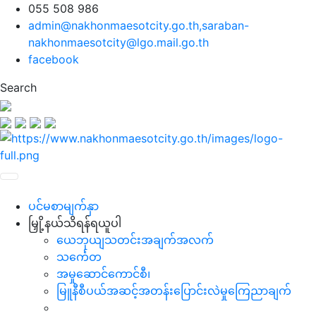
055 508 986
admin@nakhonmaesotcity.go.th
,
saraban-
nakhonmaesotcity@lgo.mail.go.th
facebook
Search
ပင်မစာမျက်နှာ
မြှို့နယ်သိရန်ရယူပါ
ယေဘုယျသတင်းအချက်အလက်
သင်္ကေတ
အမှုဆောင်ကောင်စီ၊
မြူနီစီပယ်အဆင့်အတန်းပြောင်းလဲမှုကြေညာချက်