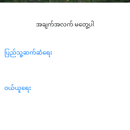
အချက်အလက် မတွေ့ပါ
ပြည်သူ့ဆက်ဆံရေး
ဝယ်ယူရေး