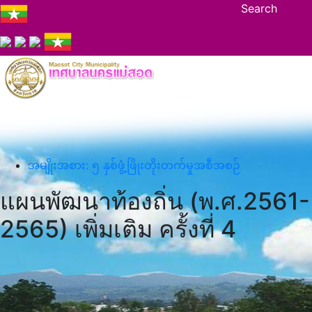
Search
အမျိုးအစား: ၅ နှစ်ဖွံ့ဖြိုးတိုးတက်မှုအစီအစဉ်
แผนพัฒนาท้องถิ่น (พ.ศ.2561-
2565) เพิ่มเติม ครั้งที่ 4