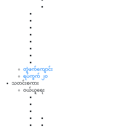
တွဲဖက်ကျောင်း
ရပ်ကွက် ၂၀
သတင်းစကား
ဝယ်ယူရေး