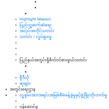
Highlight Maesot
ပြည်သူ့ဆက်ဆံရေး
အလုပ်အကိုင်သတင်း
သတင်း / လှုပ်ရှားမှု
ပြည်နယ်အတွင်းရှိစိတ်ဝင်စားဖွယ်သတင်း
ဗွီဒီယို
ဆုများ
အတွင်းရေးဌာန
လူ့စွမ်းအားအရင်းအမြစ်စီမံခန့်ခွဲမှုနှင့်ဖွံ့ဖြိုးတိုးတက်မှု
ဝန်ဆောင်မှု