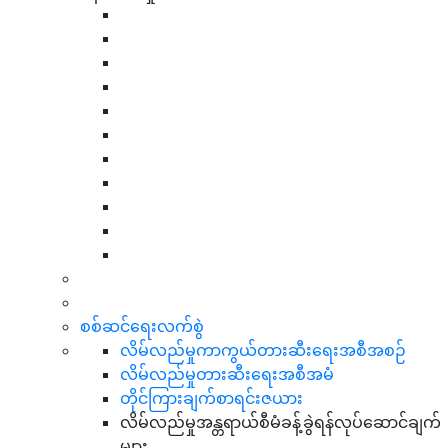
စစ်ဆင်ရေးလက်စွဲ
လိမ်လည်မှုကာကွယ်တားဆီးရေးအစီအစဉ်
လိမ်လည်မှုတားဆီးရေးအစီအမံ
တိုင်ကြားချက်စာရင်းဇယား
လိမ်လည်မှုအန္တရာယ်စီမံခန့်ခွဲရန်လုပ်ဆောင်ချက်
များ