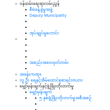
ဝန်ထမ်းရေးရာလမ်းညွှန်
စီမံခန့်ခွဲမှုအဖွဲ့
Deputy Municipality
အုပ်ချုပ်မှုဟောင်း
အစည်းအဝေးမှတ်တမ်း
အခန်းကဏ္။
လူ ဦး ရေနှင့်အိမ်ထောင်စုစာရင်းဇယား
မျှော်မှန်းချက်နှင့်ဖွံ့ဖြိုးတိုးတက်မှု
မျှော်မှန်းချက်
၅ နှစ်ဖွံ့ဖြိုးတိုးတက်မှုအစီအစဉ်