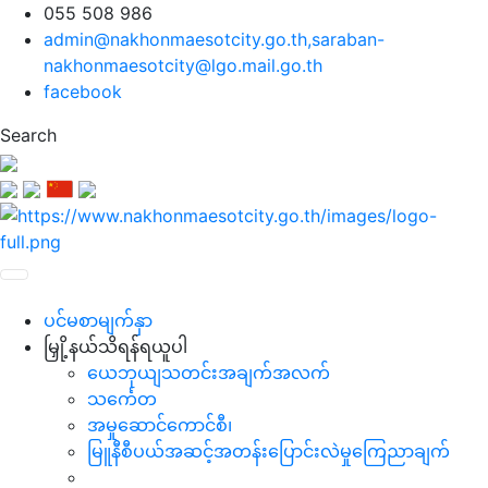
055 508 986
admin@nakhonmaesotcity.go.th
,
saraban-
nakhonmaesotcity@lgo.mail.go.th
facebook
Search
ပင်မစာမျက်နှာ
မြှို့နယ်သိရန်ရယူပါ
ယေဘုယျသတင်းအချက်အလက်
သင်္ကေတ
အမှုဆောင်ကောင်စီ၊
မြူနီစီပယ်အဆင့်အတန်းပြောင်းလဲမှုကြေညာချက်