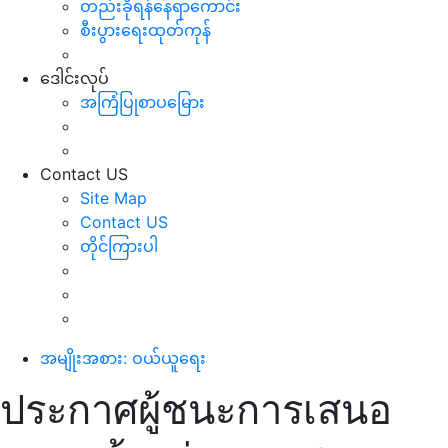
တည်းခိုရန်နေရာကောင်း
စီးပွားရေးထုတ်ကုန်
ဒေါင်းလုပ်
အကြံပြုစာပမြေား
Contact US
Site Map
Contact US
တိုင်ကြားပါ
အမျိုးအစား: ဝယ်ယူရေး
ประกาศผู้ชนะการเสนอ