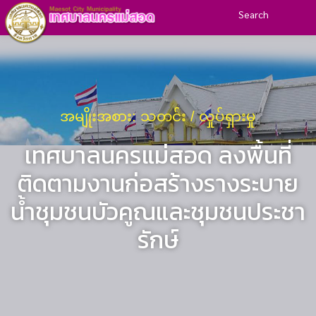
Search
အမျိုးအစား: သတင်း / လှုပ်ရှားမှု
เทศบาลนครแม่สอด ลงพื้นที่
ติดตามงานก่อสร้างรางระบาย
น้ำชุมชนบัวคูณและชุมชนประชา
รักษ์