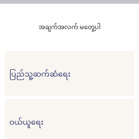
အချက်အလက် မတွေ့ပါ
ပြည်သူ့ဆက်ဆံရေး
ဝယ်ယူရေး