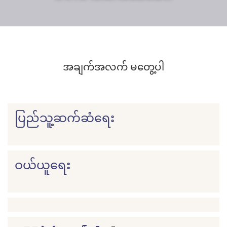
အချက်အလက် မတွေ့ပါ
ပြည်သူ့ဆက်ဆံရေး
ဝယ်ယူရေး