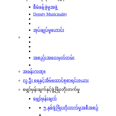
စီမံခန့်ခွဲမှုအဖွဲ့
Deputy Municipality
အုပ်ချုပ်မှုဟောင်း
အစည်းအဝေးမှတ်တမ်း
အခန်းကဏ္။
လူ ဦး ရေနှင့်အိမ်ထောင်စုစာရင်းဇယား
မျှော်မှန်းချက်နှင့်ဖွံ့ဖြိုးတိုးတက်မှု
မျှော်မှန်းချက်
၅ နှစ်ဖွံ့ဖြိုးတိုးတက်မှုအစီအစဉ်