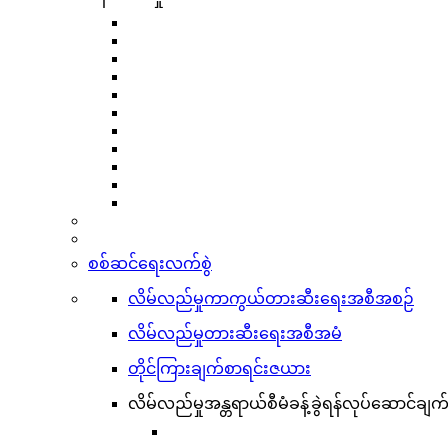
စစ်ဆင်ရေးလက်စွဲ
လိမ်လည်မှုကာကွယ်တားဆီးရေးအစီအစဉ်
လိမ်လည်မှုတားဆီးရေးအစီအမံ
တိုင်ကြားချက်စာရင်းဇယား
လိမ်လည်မှုအန္တရာယ်စီမံခန့်ခွဲရန်လုပ်ဆောင်ချက