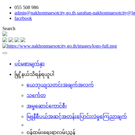
055 508 986
admin@nakhonmaesotcity.go.th
,
saraban-nakhonmaesotcity@lg
facebook
Search
ပင်မစာမျက်နှာ
မြှို့နယ်သိရန်ရယူပါ
ယေဘုယျသတင်းအချက်အလက်
သင်္ကေတ
အမှုဆောင်ကောင်စီ၊
မြူနီစီပယ်အဆင့်အတန်းပြောင်းလဲမှုကြေညာချက်
ဝန်ထမ်းရေးရာလမ်းညွှန်