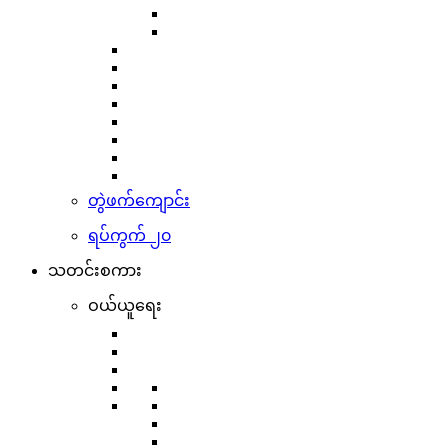
တွဲဖက်ကျောင်း
ရပ်ကွက် ၂၀
သတင်းစကား
ဝယ်ယူရေး