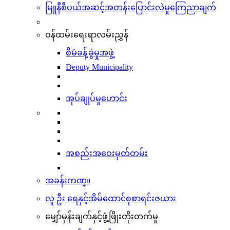
မြူနီစီပယ်အဆင့်အတန်းပြောင်းလဲမှုကြေညာချက်
ဝန်ထမ်းရေးရာလမ်းညွှန်
စီမံခန့်ခွဲမှုအဖွဲ့
Deputy Municipality
အုပ်ချုပ်မှုဟောင်း
အစည်းအဝေးမှတ်တမ်း
အခန်းကဏ္။
လူ ဦး ရေနှင့်အိမ်ထောင်စုစာရင်းဇယား
မျှော်မှန်းချက်နှင့်ဖွံ့ဖြိုးတိုးတက်မှု