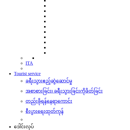
ITA
Tourist service
ခရီးသွားဧည့်ဆွဲဆောင်မှု
အစာစားခြင်း၊ ခရီးသွားခြင်းကိုဖိတ်ခြင်း
တည်းခိုရန်နေရာကောင်း
စီးပွားရေးထုတ်ကုန်
ဒေါင်းလုပ်