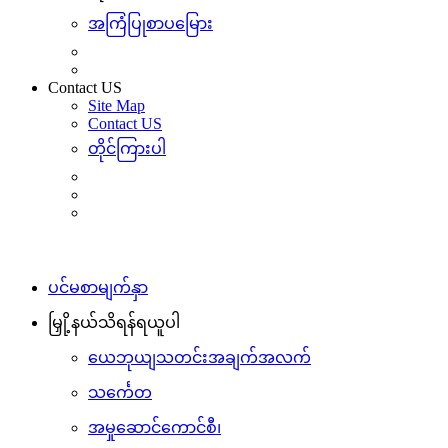
အကြံပြုစာပမြေား
Contact US
Site Map
Contact US
တိုင်ကြားပါ
ပင်မစာမျက်နှာ
မြှို့နယ်သိရန်ရယူပါ
ယေဘုယျသတင်းအချက်အလက်
သင်္ကေတ
အမှုဆောင်ကောင်စီ၊