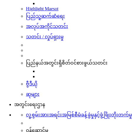
Highlight Maesot
ပြည်သူ့ဆက်ဆံရေး
အလုပ်အကိုင်သတင်း
သတင်း / လှုပ်ရှားမှု
ပြည်နယ်အတွင်းရှိစိတ်ဝင်စားဖွယ်သတင်း
ဗွီဒီယို
ဆုများ
အတွင်းရေးဌာန
လူ့စွမ်းအားအရင်းအမြစ်စီမံခန့်ခွဲမှုနှင့်ဖွံ့ဖြိုးတိုးတက်မှု
ဝန်ဆောင်မှု