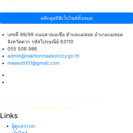
คลิกดูสถิติเว็บไซต์ทั้งหมด
เลขที่ 99/99 ถนนสายเอเซีย ตำบลแม่สอด อำเภอแม่สอด
จังหวัดตาก รหัสไปรษณีย์ 63110
055 508 986
admin@nakhonmaesotcity.go.th
measot001@gmail.com
งวนลิขสิทธิ์ © 08-08-2569 , เทศบาลนครแม่สอด
ัดทำเว็บไซต์โดย
khontamweb.com
™
Links
ผู้ดูแลระบบ
เว็บไซต์