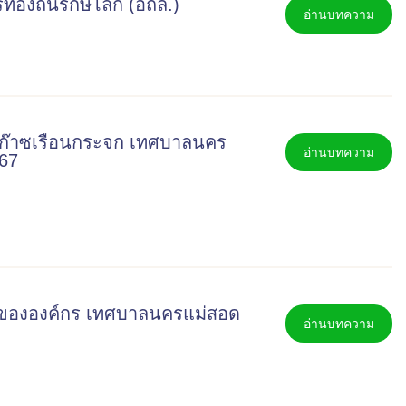
องถิ่นรักษ์โลก (อถล.)
อ่านบทความ
ก๊าซเรือนกระจก เทศบาลนคร
อ่านบทความ
567
กขององค์กร เทศบาลนครแม่สอด
อ่านบทความ