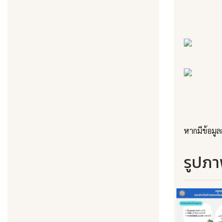
หากมีข้อมู
รูปภา