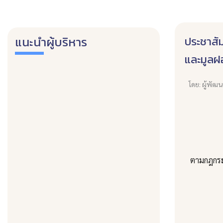
ประชาสั
แนะนำผู้บริหาร
และมูลฝ
โดย: ผู้พัฒ
เทศบาลน
ตามกฎกระท