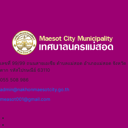
เลขที่ 99/99 ถนนสายเอเซีย ตำบลแม่สอด อำเภอแม่สอด จังหวัด
ตาก รหัสไปรษณีย์ 63110
055 508 986
admin@nakhonmaesotcity.go.th
measot001@gmail.com