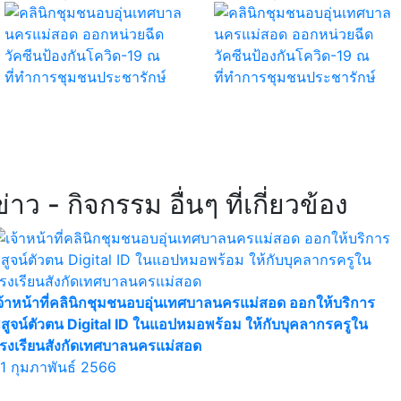
ข่าว - กิจกรรม อื่นๆ ที่เกี่ยวข้อง
จ้าหน้าที่คลินิกชุมชนอบอุ่นเทศบาลนครแม่สอด ออกให้บริการ
ิสูจน์ตัวตน Digital ID ในแอปหมอพร้อม ให้กับบุคลากรครูใน
รงเรียนสังกัดเทศบาลนครแม่สอด
1 กุมภาพันธ์ 2566