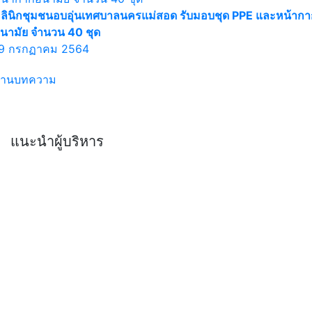
ลินิกชุมชนอบอุ่นเทศบาลนครแม่สอด รับมอบชุด PPE และหน้ากา
นามัย จำนวน 40 ชุด
9 กรกฏาคม 2564
่านบทความ
แนะนำผู้บริหาร