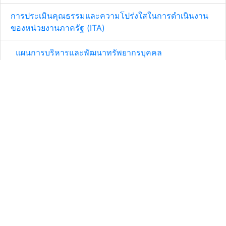
การประเมินคุณธรรมและความโปร่งใสในการดำเนินงาน
ของหน่วยงานภาครัฐ (ITA)
แผนการบริหารและพัฒนาทรัพยากรบุคคล
รายงานผลการบริหารและพัฒนาทรัพยากรบุคคลประจำปี
คำสั่งแต่งตั้งคณะทำงานขับเคลื่อนจริยธรรมฯ
ประมวลจริยธรรมสำหรับเจ้าหน้าที่รัฐ
แนวทางปฏิบัติ Do's & Don'ts
การจัดการองค์ความรู้ (Knowledge Management - KM)
รู้จักกับKM
KM TEAM